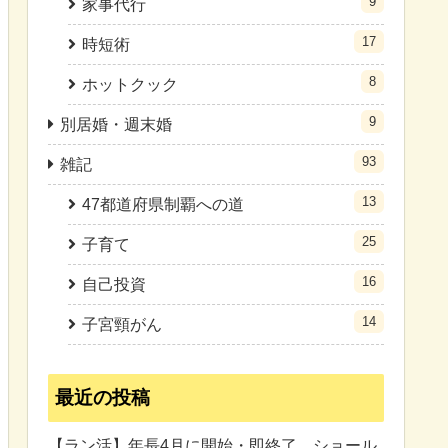
9
家事代行
17
時短術
8
ホットクック
9
別居婚・週末婚
93
雑記
13
47都道府県制覇への道
25
子育て
16
自己投資
14
子宮頸がん
最近の投稿
【ラン活】年長4月に開始・即終了。ショール