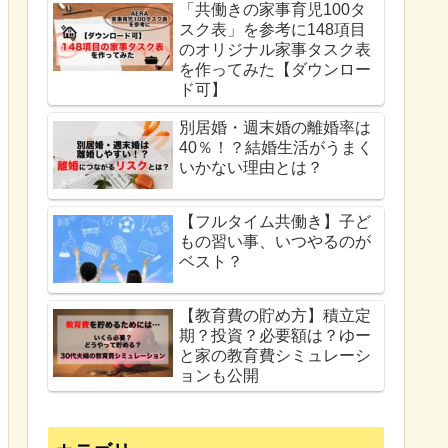
「共働きの家事育児100タ
スク表」を参考に148項目
のオリジナル家事タスク表
を作ってみた【ダウンロー
ド可】
別居婚・週末婚の離婚率は
40％！？結婚生活がうまく
いかない理由とは？
【フルタイム共働き】子ど
もの習い事、いつやるのが
ベスト？
【教育費の貯め方】積立定
期？投資？必要額は？ゆー
と家の教育費シミュレーシ
ョンも公開