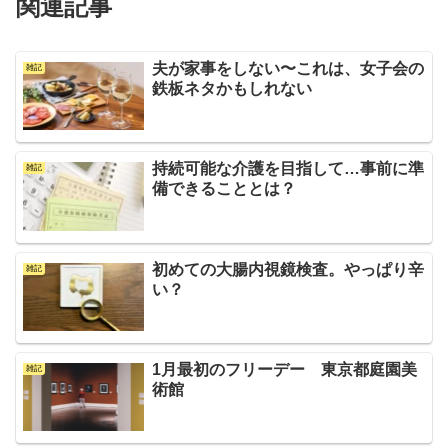
関連記事
夫が家事をしない〜これは、女子会の
雑記
鉄板ネタかもしれない
持続可能な介護を目指して…事前に準
雑記
備できることとは？
初めての大腸内視鏡検査。やっぱり辛
雑記
い？
1月最初のフリーデー 東京都庭園美
雑記
術館