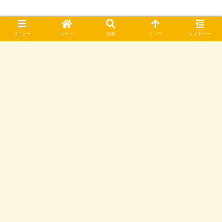
メニュー
ホーム
検索
トップ
サイドバー
子宮頸がん検診は定期的に受けましょ
う！【子宮頸がん経験者より】
持続可能な介護を目指して…事前に準備
できることとは？
ホーム
雑記
当ブログについて