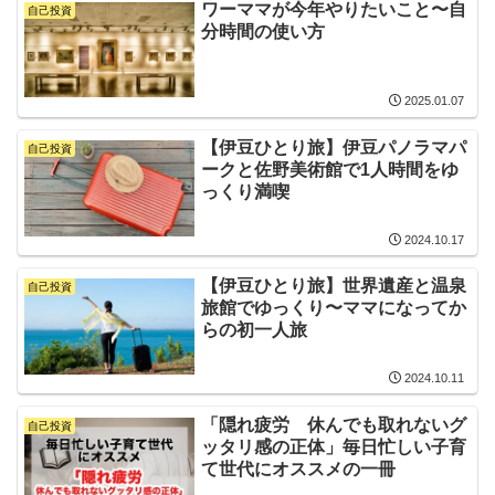
ワーママが今年やりたいこと〜自
自己投資
分時間の使い方
2025.01.07
【伊豆ひとり旅】伊豆パノラマパ
自己投資
ークと佐野美術館で1人時間をゆ
っくり満喫
2024.10.17
【伊豆ひとり旅】世界遺産と温泉
自己投資
旅館でゆっくり〜ママになってか
らの初一人旅
2024.10.11
「隠れ疲労 休んでも取れないグ
自己投資
ッタリ感の正体」毎日忙しい子育
て世代にオススメの一冊