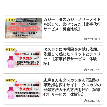
カジー・タスカジ・メリーメイド
家事代行
を試して、比べてみた【家事代行
サービス・料金比較】
2021.08.11
タスカジにお掃除をお試し依頼。
家事代行
依頼して感じたメリットとデメリ
ット【家事代行サービス 体験
記】
2021.07.25
志麻さんもタスカジさん⁉︎理想の
家事代行
家政婦を探すサイト・タスカジの
登録方法＆予約方法を紹介【家事
代行サービス 体験記】
2021.07.22