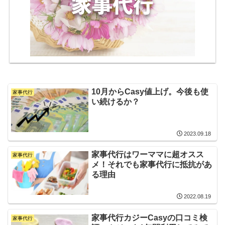
10月からCasy値上げ。今後も使
家事代行
い続けるか？
2023.09.18
家事代行はワーママに超オスス
家事代行
メ！それでも家事代行に抵抗があ
る理由
2022.08.19
家事代行カジーCasyの口コミ検
家事代行