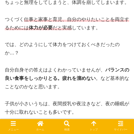
ちょっと無理をしてしまうと、体調を崩してしまいます。
つくづく
仕事と家事と育児、自分のやりたいことを両立す
るためには
体力が必要
だと実感
しています。
では、どのようにして体力をつけておくべきだったの
か…？
自分自身その答えはよくわかっていませんが、
バランスの
良い食事をしっかりとる。疲れを溜めない
。など基本的な
ことなのかなと思います。
子供が小さいうちは、夜間授乳や夜泣きなど、夜の睡眠が
十分に取れないことも多いです。
そんな中でも
自分の身体を大事にする意識は必要
なのかな
メニュー
ホーム
検索
トップ
サイドバー