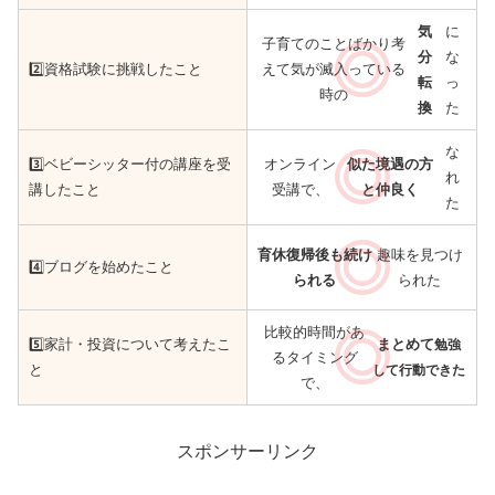
気
に
子育てのことばかり考
分
な
2️⃣
資格試験に挑戦したこと
えて気が滅入っている
転
っ
時の
換
た
な
3️⃣
ベビーシッター付の講座を受
オンライン
似た境遇の方
れ
講したこと
受講で、
と仲良く
た
育休復帰後も続け
趣味を見つけ
4️⃣
ブログを始めたこと
られる
られた
比較的時間があ
5️⃣
家計・投資について考えたこ
まとめて
勉強
るタイミング
と
して行動できた
で、
スポンサーリンク