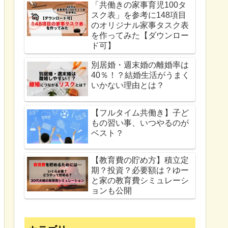
「共働きの家事育児100タ
スク表」を参考に148項目
のオリジナル家事タスク表
を作ってみた【ダウンロー
ド可】
別居婚・週末婚の離婚率は
40％！？結婚生活がうまく
いかない理由とは？
【フルタイム共働き】子ど
もの習い事、いつやるのが
ベスト？
【教育費の貯め方】積立定
期？投資？必要額は？ゆー
と家の教育費シミュレーシ
ョンも公開