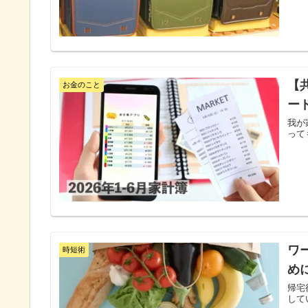
【
お金のこと
ー
我が
って
ワ
時短術
め
帰宅
して