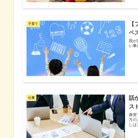
【
子育て
ベ
我が
い事
話
仕事
ス
唐突
方の
しば