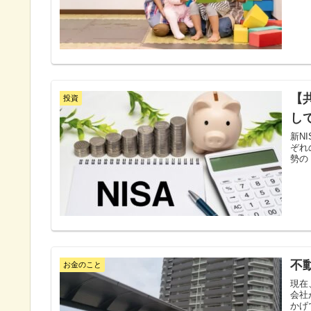
【
投資
し
新N
ぞれ
勢の
不
お金のこと
現在
会社
かげ