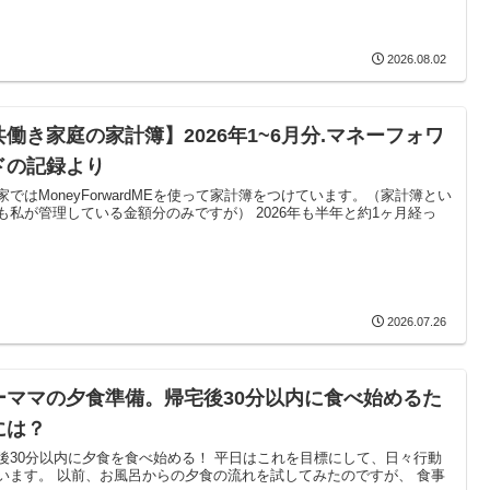
2026.08.02
共働き家庭の家計簿】2026年1~6月分.マネーフォワ
ドの記録より
家ではMoneyForwardMEを使って家計簿をつけています。（家計簿とい
も私が管理している金額分のみですが） 2026年も半年と約1ヶ月経っ
2026.07.26
ーママの夕食準備。帰宅後30分以内に食べ始めるた
には？
後30分以内に夕食を食べ始める！ 平日はこれを目標にして、日々行動
います。 以前、お風呂からの夕食の流れを試してみたのですが、 食事