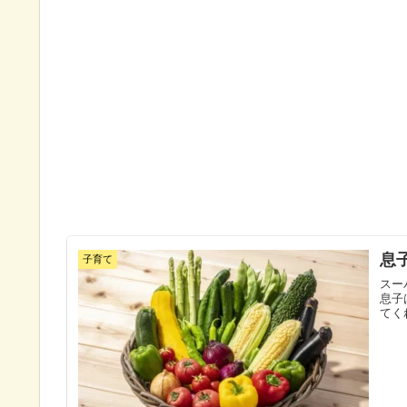
息
子育て
スー
息子
てく