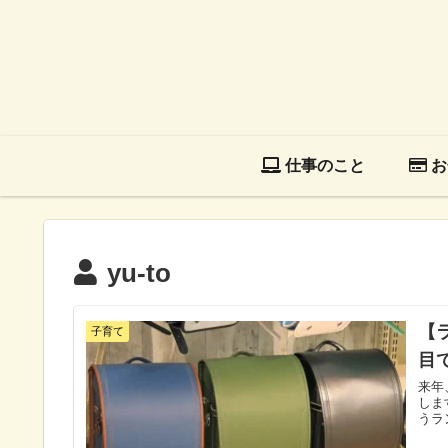
仕事のこと
お
yu-to
【
子育て
目
来年
しま
うラ