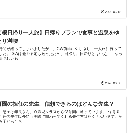
2026.06.18
箱根日帰り一人旅】日帰りプランで食事と温泉をゆ
たり満喫
時間が経ってしまいましたが…。GW前半に久しぶりに一人旅に行って
した。 GWは他の予定もあったため、日帰り。日帰りとはいえ、「ゆっ
美味しいも
2026.06.08
育園の担任の先生。信頼できるのはどんな先生？
、息子は年長さん。０歳児クラスから保育園に通っています。 保育園
担任の先生以外にも実際に関わってくれる先生方はたくさんいます。そ
も子どもたち