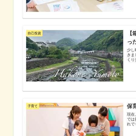
【
自己投資
っ
少し
きま
くり
保
子育て
現在
では
れで