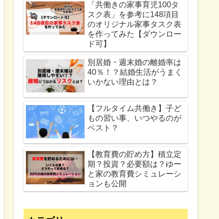
「共働きの家事育児100タ
スク表」を参考に148項目
のオリジナル家事タスク表
を作ってみた【ダウンロー
ド可】
別居婚・週末婚の離婚率は
40％！？結婚生活がうまく
いかない理由とは？
【フルタイム共働き】子ど
もの習い事、いつやるのが
ベスト？
【教育費の貯め方】積立定
期？投資？必要額は？ゆー
と家の教育費シミュレーシ
ョンも公開