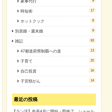
9
家事代行
17
時短術
8
ホットクック
9
別居婚・週末婚
93
雑記
13
47都道府県制覇への道
25
子育て
16
自己投資
14
子宮頸がん
最近の投稿
【ラン活】年長4月に開始・即終了。ショール