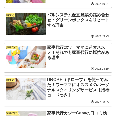
2022.10.04
パルシステム産直野菜の詰め合わ
時短術
せ：グリーンボックスをリピート
する理由
2022.09.23
家事代行はワーママに超オスス
家事代行
メ！それでも家事代行に抵抗があ
る理由
2022.08.19
DROBE（ドローブ）を使ってみ
時短術
た！ワーママにオススメのパーソ
ナルスタイリングサービス【招待
コードつき】
2022.08.05
家事代行カジーCasyの口コミ検
家事代行