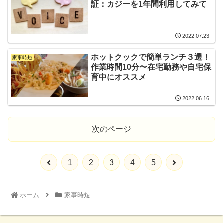
証：カジーを1年間利用してみて
2022.07.23
ホットクックで簡単ランチ３選！
家事時短
作業時間10分〜在宅勤務や自宅保
育中にオススメ
2022.06.16
次のページ
1
2
3
4
5
ホーム
家事時短