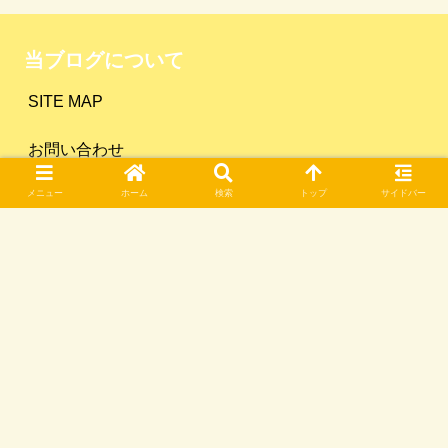
当ブログについて
SITE MAP
お問い合わせ
メニュー
ホーム
検索
トップ
サイドバー
プライバシーポリシー
ゆーとのおすすめ書籍
カテゴリー
Amazonのアソシエイトとして、「ユートのサイドFIRE