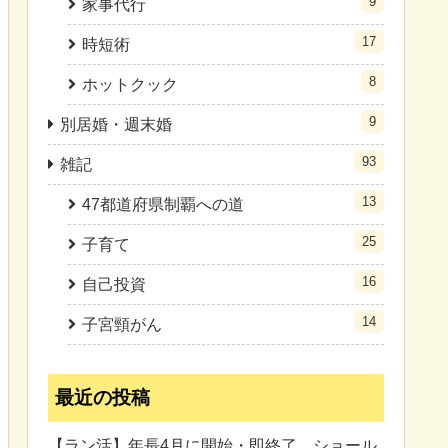
9
家事代行
17
時短術
8
ホットクック
9
別居婚・週末婚
93
雑記
13
47都道府県制覇への道
25
子育て
16
自己投資
14
子宮頸がん
最近の投稿
【ラン活】年長4月に開始・即終了。ショール