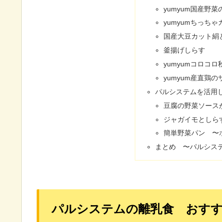
yumyum国産野
yumyumちっち
国産大豆カット絹
釜揚げしらす
yumyumコロコロ
yumyum産直鶏
パルシステムを活用
豆腐の野菜ソース
ジャガイモとしら
簡単野菜パン 〜
まとめ 〜パルシス
パルシステムの離乳食 おすす