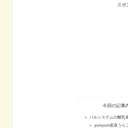
スポ
今回の記事
パルシステムの離乳
yumyum産直う