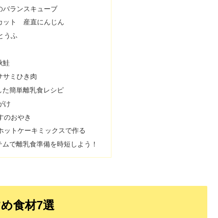
菜のバランスキューブ
ゃカット 産直にんじん
とうふ
秋鮭
のササミひき肉
した簡単離乳食レシピ
がけ
すのおやき
ホットケーキミックスで作る
テムで離乳食準備を時短しよう！
め食材7選