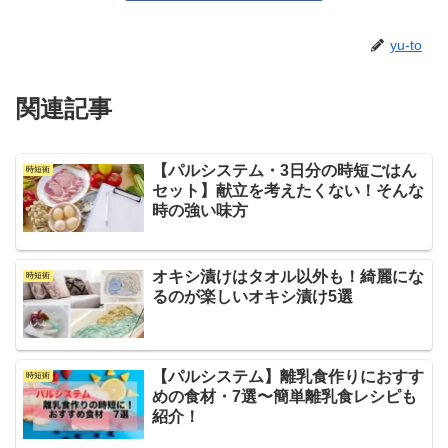
yu-to
関連記事
【パルシステム・3日分の時短ごはん
時短術
セット】献立を考えたくない！そんな
時の強い味方
オキシ漬けはタオル以外も！綺麗にな
時短術
るのが楽しいオキシ漬け5選
【パルシステム】離乳食作りにおすす
時短術
めの食材・7選〜簡単離乳食レシピも
紹介！