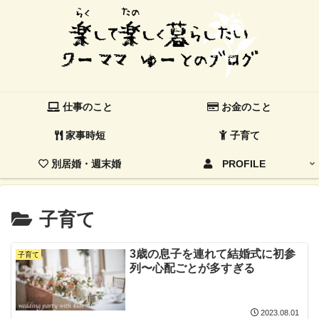
仕事のこと
お金のこと
家事時短
子育て
別居婚・週末婚
PROFILE
子育て
3歳の息子を連れて結婚式に初参
子育て
列〜心配ごとが多すぎる
2023.08.01