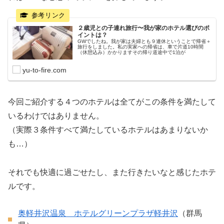
２歳児との子連れ旅行〜我が家のホテル選びのポ
イントは？
GWでしたね。我が家は夫婦とも９連休ということで帰省＋
旅行をしました。私の実家への帰省は、車で片道10時間
（休憩込み）かかりますその帰り道途中で1泊が
yu-to-fire.com
今回ご紹介する４つのホテルは全てがこの条件を満たして
いるわけではありません。
（実際３条件すべて満たしているホテルはあまりないか
も…）
それでも快適に過ごせたし、また行きたいなと感じたホテ
ルです。
奥軽井沢温泉 ホテルグリーンプラザ軽井沢
（群馬