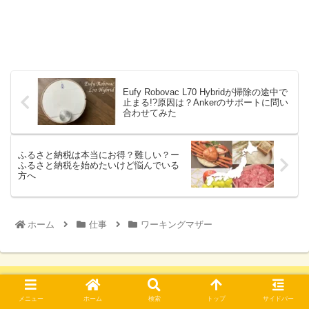
Eufy Robovac L70 Hybridが掃除の途中で
止まる!?原因は？Ankerのサポートに問い
合わせてみた
ふるさと納税は本当にお得？難しい？ー
ふるさと納税を始めたいけど悩んでいる
方へ
ホーム
仕事
ワーキングマザー
当ブログについて
メニュー
ホーム
検索
トップ
サイドバー