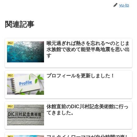
yu-to
関連記事
喉元過ぎれば熱さを忘れる〜のとじま
雑記
水族館で改めて能登半島地震を思い出
す
プロフィールを更新しました！
雑記
休館直前のDIC川村記念美術館に行っ
雑記
てきました。
雑記