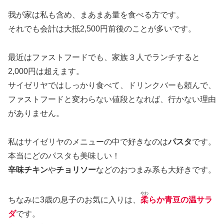
我が家は私も含め、まあまあ量を食べる方です。
それでも会計は大抵2,500円前後のことが多いです。
最近はファストフードでも、家族３人でランチすると
2,000円は超えます。
サイゼリヤではしっかり食べて、ドリンクバーも頼んで、
ファストフードと変わらない値段となれば、行かない理由
がありません。
私はサイゼリヤのメニューの中で好きなのは
パスタ
です。
本当にどのパスタも美味しい！
辛味チキン
や
チョリソー
などのおつまみ系も大好きです。
やわ
ちなみに3歳の息子のお気に入りは、
柔
らか青豆の温サラ
ダ
です。