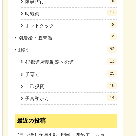
9
家事代行
17
時短術
8
ホットクック
9
別居婚・週末婚
93
雑記
13
47都道府県制覇への道
25
子育て
16
自己投資
14
子宮頸がん
最近の投稿
【ラン活】年長4月に開始・即終了。ショール