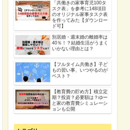
「共働きの家事育児100タ
スク表」を参考に148項目
のオリジナル家事タスク表
を作ってみた【ダウンロー
ド可】
別居婚・週末婚の離婚率は
40％！？結婚生活がうまく
いかない理由とは？
【フルタイム共働き】子ど
もの習い事、いつやるのが
ベスト？
【教育費の貯め方】積立定
期？投資？必要額は？ゆー
と家の教育費シミュレーシ
ョンも公開