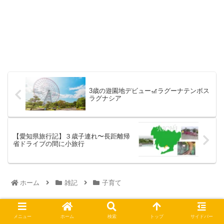
3歳の遊園地デビュー🎢ラグーナテンボス
ラグナシア
【愛知県旅行記】３歳子連れ〜長距離帰
省ドライブの間に小旅行
ホーム
雑記
子育て
メニュー
ホーム
検索
トップ
サイドバー