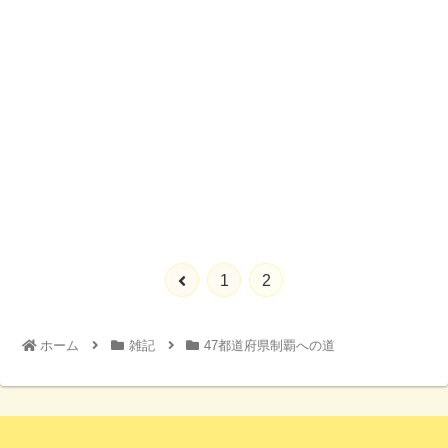
1
2
ホーム
雑記
47都道府県制覇への道